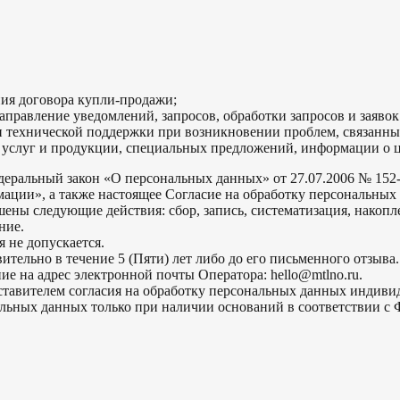
ия договора купли-продажи;
аправление уведомлений, запросов, обработки запросов и заявок
 технической поддержки при возникновении проблем, связанны
й услуг и продукции, специальных предложений, информации о ц
еральный закон «О персональных данных» от 27.07.2006 № 152-
ции», а также настоящее Согласие на обработку персональных
ны следующие действия: сбор, запись, систематизация, накопле
ние.
 не допускается.
тельно в течение 5 (Пяти) лет либо до его письменного отзыва.
е на адрес электронной почты Оператора: hello@mtlno.ru.
дставителем согласия на обработку персональных данных индив
альных данных только при наличии оснований в соответствии с