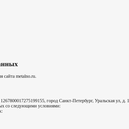
данных
 сайта metalno.ru.
7800017275199155, город Санкт-Петербург, Уральская ул, д. 17 
ных со следующими условиями:
х: