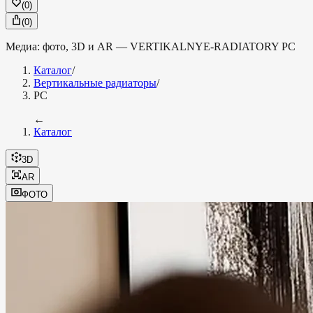
(
0
)
(
0
)
Медиа: фото, 3D и AR —
VERTIKALNYE-RADIATORY
РС
Каталог
/
Вертикальные радиаторы
/
РС
←
Каталог
3D
AR
ФОТО