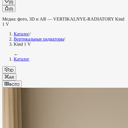
(
0
)
(
0
)
Медиа: фото, 3D и AR —
VERTIKALNYE-RADIATORY
Kind
1 V
Каталог
/
Вертикальные радиаторы
/
Kind 1 V
←
Каталог
3D
AR
ФОТО