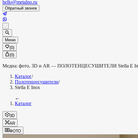
hello@metalno.ru
Обратный звонок
.
Меню
(
0
)
(
0
)
Медиа: фото, 3D и AR —
ПОЛОТЕНЦЕСУШИТЕЛИ
Stella E I
Каталог
/
Полотенцесушители
/
Stella E Inox
←
Каталог
3D
AR
ФОТО