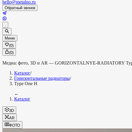
hello@metalno.ru
Обратный звонок
.
Меню
(
0
)
(
0
)
Медиа: фото, 3D и AR —
GORIZONTALNYE-RADIATORY
Ty
Каталог
/
Горизонтальные радиаторы
/
Type One H
←
Каталог
3D
AR
ФОТО