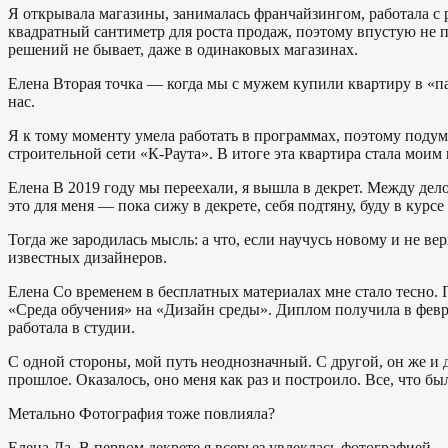
Я открывала магазины, занималась франчайзингом, работала с 
квадратный сантиметр для роста продаж, поэтому впустую не п
решений не бывает, даже в одинаковых магазинах.
Елена
Вторая точка — когда мы с мужем купили квартиру в «п
нас.
Я к тому моменту умела работать в программах, поэтому подума
строительной сети «К-Раута». В итоге эта квартира стала мои
Елена
В 2019 году мы переехали, я вышла в декрет. Между дел
это для меня — пока сижу в декрете, себя подтяну, буду в курс
Тогда же зародилась мысль: а что, если научусь новому и не в
известных дизайнеров.
Елена
Со временем в бесплатных материалах мне стало тесно. 
«Среда обучения» на «Дизайн среды». Диплом получила в февра
работала в студии.
С одной стороны, мой путь неоднозначный. С другой, он же и д
прошлое. Оказалось, оно меня как раз и построило. Все, что б
Метально
Фотография тоже повлияла?
Елена
Да. В первом декрете я всерьез увлеклась фотографией —