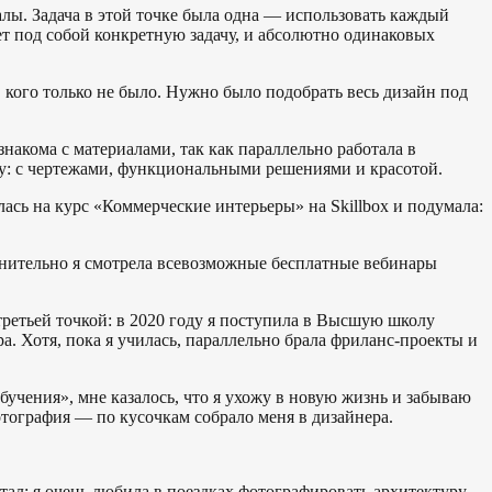
лы. Задача в этой точке была одна — использовать каждый
ет под собой конкретную задачу, и абсолютно одинаковых
 кого только не было. Нужно было подобрать весь дизайн под
знакома с материалами, так как параллельно работала в
йну: с чертежами, функциональными решениями и красотой.
ась на курс «Коммерческие интерьеры» на Skillbox и подумала:
полнительно я смотрела всевозможные бесплатные вебинары
третьей точкой: в 2020 году я поступила в Высшую школу
. Хотя, пока я училась, параллельно брала фриланс-проекты и
бучения», мне казалось, что я ухожу в новую жизнь и забываю
фотография — по кусочкам собрало меня в дизайнера.
тал: я очень любила в поездках фотографировать архитектуру,