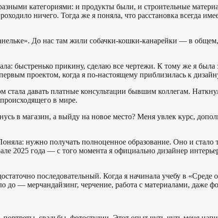
разными категориями: и продукты были, и строительные материа
роходило ничего. Тогда же я поняла, что расстановка всегда име
анельке». До нас там жили собачки-кошки-канарейки — в общем,
ла: быстренько прикину, сделаю все чертежи. К тому же я была 
м первым проектом, когда я по-настоящему приблизилась к диза
ом стала давать платные консультации бывшим коллегам. Наткнул
е происходящего в мире.
ернусь в магазин, а выйду на новое место? Меня увлек курс, до
Поняла: нужно получать полноценное образование. Оно и стало 
ле 2025 года — с того момента я официально дизайнер интерьера
остаточно последовательный. Когда я начинала учебу в «Среде о
ыло до — мерчандайзинг, черчение, работа с материалами, даже 
 портреты, свадьбы, фотостудии. Этот опыт чуть-чуть меня напи