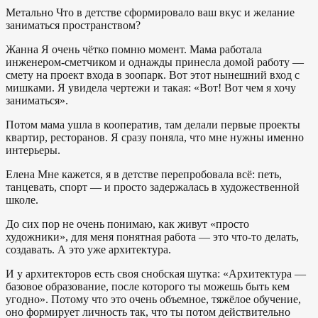
Метально
Что в детстве сформировало ваш вкус и желание
заниматься пространством?
Жанна
Я очень чётко помню момент. Мама работала
инженером-сметчиком и однажды принесла домой работу —
смету на проект входа в зоопарк. Вот этот нынешний вход с
мишками. Я увидела чертежи и такая: «Вот! Вот чем я хочу
заниматься».
Потом мама ушла в кооператив, там делали первые проекты
квартир, ресторанов. Я сразу поняла, что мне нужны именно
интерьеры.
Елена
Мне кажется, я в детстве перепробовала всё: петь,
танцевать, спорт — и просто задержалась в художественной
школе.
До сих пор не очень понимаю, как живут «просто
художники», для меня понятная работа — это что-то делать,
создавать. А это уже архитектура.
И у архитекторов есть своя снобская шутка: «Архитектура —
базовое образование, после которого ты можешь быть кем
угодно». Потому что это очень объемное, тяжёлое обучение,
оно формирует личность так, что ты потом действительно