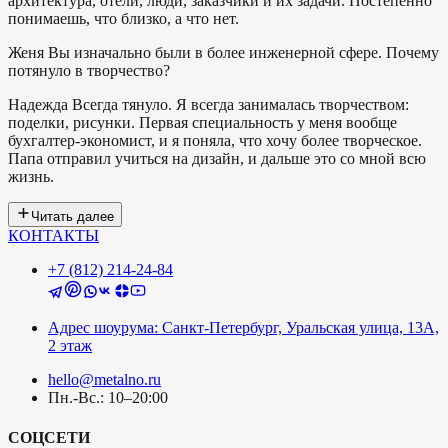
архитектура, отели, люди, заказчики и их задачи. Постепенно
понимаешь, что близко, а что нет.
Женя
Вы изначально были в более инженерной сфере. Почему
потянуло в творчество?
Надежда
Всегда тянуло. Я всегда занималась творчеством:
поделки, рисунки. Первая специальность у меня вообще
бухгалтер-экономист, и я поняла, что хочу более творческое.
Папа отправил учиться на дизайн, и дальше это со мной всю
жизнь.
Читать далее
КОНТАКТЫ
+7 (812) 214-24-84
Адрес шоурума: Санкт-Петербург, Уральская улица, 13А,
2 этаж
hello@metalno.ru
Пн.-Вс.: 10–20:00
СОЦСЕТИ