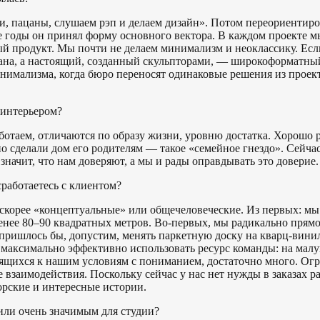
, пацаны, слушаем рэп и делаем дизайн». Потом переориентиро
ие годы он принял форму основного вектора. В каждом проекте 
ый продукт. Мы почти не делаем минимализм и неоклассику. Есл
ана, а настоящий, созданный скульпторами, — широкоформатный
нимализма, когда бюро переносят одинаковые решения из проект
 интерьером?
аботаем, отличаются по образу жизни, уровню достатка. Хорошо р
 сделали дом его родителям — такое «семейное гнездо». Сейчас 
значит, что нам доверяют, а мы и рады оправдывать это доверие.
сработаетесь с клиентом?
— скорее «концептуальные» или общечеловеческие. Из первых: мы
енее 80–90 квадратных метров. Во-первых, мы радикально прямо 
м пришлось бы, допустим, менять паркетную доску на кварц-ви
максимально эффективно использовать ресурс команды: на малу
ящихся к нашим условиям с пониманием, достаточно много. Огр
взаимодействия. Поскольку сейчас у нас нет нужды в заказах ра
орские и интересные истории.
или очень значимым для студии?