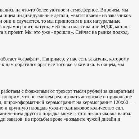
вались на что-то более уютное и атмосферное. Впрочем, мы
мы ищем индивидуальные детали, «вытягиваем» из заказчиков
и они и случаются, то мы привносим в них натуральные
 керамогранит, латунь, мебель из массива или МДФ, металл.
а в проект. Мы это уже «прошли». Сейчас на рынке подход,
аботает «сарафан». Например, у нас есть заказчик, которому
к нам обратился брат все того же заказчика. В общем, мы
 работаем с бюджетами от трехсот тысяч рублей за квадратный
говорим, что не сможем реализовать авторское и прикольное
нил, широкоформатный керамогранит на керамогранит 120х60 —
ю и крупную площадь уходит одинаковое количество сил.
аничением другого порядка может стать несостыковка вайба.
ди заказов, на просьбы вроде «возьмите чужой дизайн и