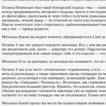
Полина
Изначально был такой бунтарский подход: «мы — панки
всегда придерживались авторского подхода, просто в последн
их философию, пропускаем ее через себя и получаем уникальн
материалы, лепной декор — не отлитый из гипса или полиурет
Нам не хочется вот этого стерильного, шаблонизированного ми
как у нас — правда редкость.
Метально
Каким вы видите клиента, обращающегося в Lines за
Полина
У нас нет единого портрета заказчика. Все, с кем мы р
мы реализовали дом. Далее — квартиру его дочери. Параллельно
сконцентрировали всю семью вокруг себя, и это классно — это 
Метально
Есть ли критерии, по которым вы понимаете, что не 
Полина
У нас есть чисто «технические» ограничения, а есть 
метр на реализацию, а также принимаем заказы площадью не м
решение, из-за которого нас выбирают, за меньший прайс. На
вышло бы «Ожидание / Реальность». Во-вторых, мы стремимся 
Предпочитаем больший простор. Приятно, что клиентов, относ
Обычно расхождение становится заметным уже на первом этапе 
натяните его на нашу площадь» мы не откликаемся. Только авт
Метально
Какой проект вы могли бы назвать вашим любимым 