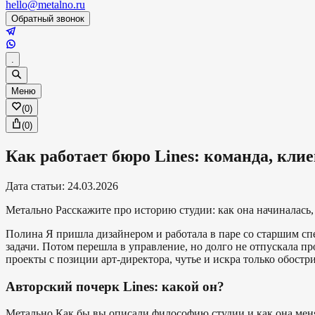
hello@metalno.ru
Обратный звонок
.
Меню
(
0
)
(
0
)
Как работает бюро Lines: команда, кли
Дата статьи
:
24.03.2026
Метально
Расскажите про историю студии: как она начиналась, 
Полина
Я пришла дизайнером и работала в паре со старшим сп
задачи. Потом перешла в управление, но долго не отпускала пр
проекты с позиции арт-директора, чутье и искра только обостр
Авторский почерк Lines: какой он?
Метально
Как бы вы описали философию студии и как она мен